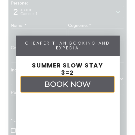
L'Hotel Palladio può essere contattato direttamente 
Per facilitare la comunicazione con la clientela intern
Canale di Contatto
Dettaglio Rife
CHEAPER THAN BOOKING AND
EXPEDIA
Telefono Centrale
+39 0424 52
SUMMER SLOW STAY
Indirizzo Sede
Via A. Gramsci, 2/4, 36061 Ba
3=2
BOOK NOW
Email Prenotazioni
palladiohotel@bo
Codice GDS Amadeus
FGTSF26
Dove si trova l'Hotel Pallad
L'Hotel Palladio sorge in una tranquilla area residen