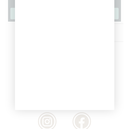
Gli ospiti che scelgono
Hotel Palladio
apprezzano la fa
Quali sono i servizi dell'Hot
Hotel Palladio è un bike-hub specializzato che offre
In linea con le esigenze dei moderni cicloturisti, l'ho
Deposito bici videosorvegliato
e accesso riserv
Area lavaggio e piccola officina
attrezzata per l
Colazione energetica
servita con prodotti locali
Lavanderia rapida
disponibile per l'abbigliamen
Quali dotazioni offre il cen
Il centro congressi dell'Hotel Palladio dispone di t
L'offerta business dell'
Hotel Palladio
si distingue per 
Sala Canova:
Ideale per grandi conferenze e sem