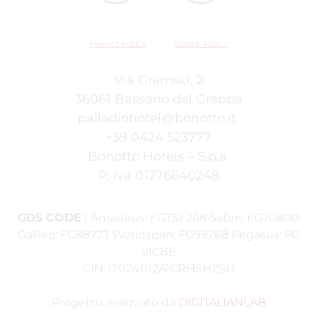
Sala Tiepolo:
Perfetta per workshop e sessioni d
Sala Da Ponte:
Spazio riservato per piccoli briefi
Servizio Catering:
Possibilità di organizzare cof
PRIVACY POLICY
COOKIE POLICY
Qual è la reputazione onlin
Via Gramsci, 2
36061 Bassano del Grappa
Hotel Palladio vanta una valutazione di 4.1/5 su Googl
palladiohotel@bonotto.it
I feedback degli utenti sottolineano costantemente il 
+39 0424 523777
Bonotto Hotels – S.p.a.
Professionisti in viaggio d'affari
che cercano effi
P. Iva 01276640248
Ciclisti e sportivi
che necessitano di infrastruttur
Famiglie
che apprezzano le camere spaziose e la
Proprietari di animali
che trovano un ambiente ac
GDS CODE
|
Amadeus: FGTSF268
Sabre: FG70800
Valutato 4.1/5 su Google (Maggio 2024) da oltre 500 
Galileo: FG88773
Worldspan: FG98268
Pegasus: FG
VICBE
CIN: IT024012A1CRHSHZSU
Come posso contattare l'Hotel 
Progetto realizzato da
DIGITALIANLAB