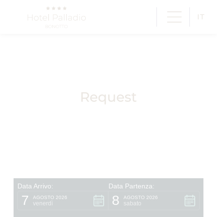
IT
Request
Hotel Palladio in sintesi
Classificazione:
Hotel 4 stelle a Bassano del Grappa.
Punteggio Recensioni:
Valutato 4.1/5 su Googl
Posizione:
Zona residenziale silenziosa a 350m d
Specializzazione:
Business Hotel e struttura attr
Servizi Key:
Centro congressi modulare, deposito
Come posso contattare l'H