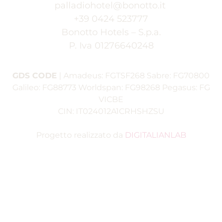
palladiohotel@bonotto.it
+39 0424 523777
Bonotto Hotels – S.p.a.
P. Iva 01276640248
GDS CODE
|
Amadeus: FGTSF268
Sabre: FG70800
Galileo: FG88773
Worldspan: FG98268
Pegasus: FG
VICBE
CIN: IT024012A1CRHSHZSU
Progetto realizzato da
DIGITALIANLAB